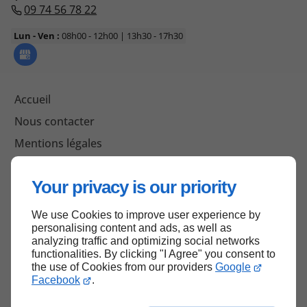
09 74 56 78 22
Lun - Ven :
08h00 - 12h00 | 13h30 - 17h30
Accueil
Nous contacter
Mentions légales
Plan du site
Your privacy is our priority
We use Cookies to improve user experience by
Haut de page
personalising content and ads, as well as
analyzing traffic and optimizing social networks
functionalities. By clicking "I Agree" you consent to
the use of Cookies from our providers
Google
Facebook
.