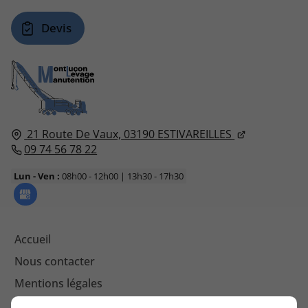
Devis
21 Route De Vaux,
03190
ESTIVAREILLES
09 74 56 78 22
Lun - Ven :
08h00 - 12h00 | 13h30 - 17h30
Accueil
Nous contacter
Mentions légales
Plan du site