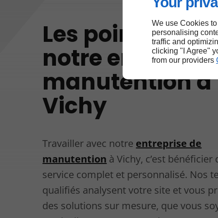
Your priva
Les points forts
We use Cookies to
personalising conte
traffic and optimizi
notre entrepris
clicking "I Agree" 
from our providers
manutention à
Vichy
Travailler avec notre
entreprise de
manutention
à Vichy, c’est bénéficier 
service complet et personnalisé. Nos t
qualifiés analysent votre site et vous 
des solutions sur mesure, que vous so