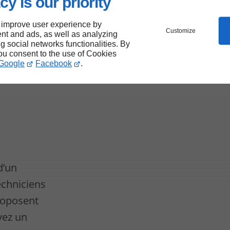
cy is our priority
 de
 improve user experience by
Customize
nt and ads, as well as analyzing
ng social networks functionalities. By
e de
you consent to the use of Cookies
Google
Facebook
.
d’un
echniciens
proposent
yez un