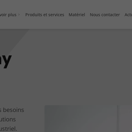
voir plus
Produits et services
Matériel
Nous contacter
Act
hy
s besoins
utions
striel.