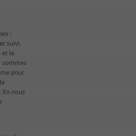
pes :
t suivi.
 et la
ous sommes
même pour
la
s. En nous
e