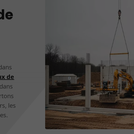
de
 dans
ux de
 dans
ortons
s, les
les.