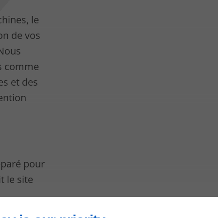
hines, le
ion de vos
 Nous
ts comme
es et des
ention
éparé pour
t le site