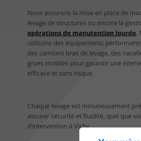
Nous assurons la mise en place de mac
levage de structures ou encore la gest
opérations de manutention lourde
.
utilisons des équipements performan
des camions bras de levage, des nacell
grues mobiles pour garantir une interv
efficace et sans risque.
Chaque levage est minutieusement pr
assurer sécurité et fluidité, quel que soi
d’intervention à Vichy.